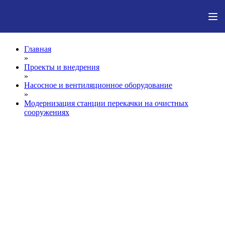
Главная
»
Проекты и внедрения
»
Насосное и вентиляционное оборудование
»
Модернизация станции перекачки на очистных
сооружениях
Проекты и внедрения
>
Насосное и вентиляционное оборудование
>
Модернизация станции перекачки на очистных сооружениях
Регулируемый привод
среднего напряжения