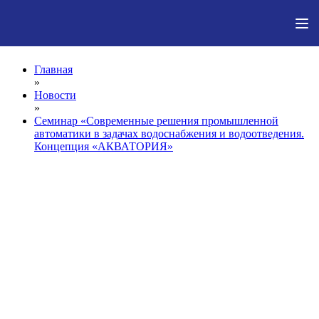
Главная
»
Новости
»
Семинар «Современные решения промышленной
автоматики в задачах водоснабжения и водоотведения.
Концепция «АКВАТОРИЯ»
Новости
>
Семинар «Современные решения промышленной автоматики в
задачах водоснабжения и водоотведения. Концепция
«АКВАТОРИЯ»
Семинар «Современные
решения промышленной